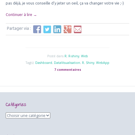
personnalisables afin de rendre la présentation de résulta
attrayante et parlante.
Un package indispensable pour venir compléter la puissanc
selon moi, le
package « shiny »
qui permet d’aller encore pl
publiant vos résultats d’analyses sur le web ! Si vous ne le
pas déjà, je vous conseille d’y jeter un oeil, ça va changer vot
Continuer à lire
→
Partager via :
Posté dans
R
,
R-shiny
,
Web
Tag(s):
Dashboard
,
DataVisualisation
,
R
,
Shiny
,
WebAp
7 commentaires