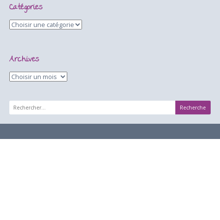
Posté dans
WordPress
Tag(s):
Blog
,
Plugin
,
Wordpress
Laisser un commentaire
Catégories
Archives