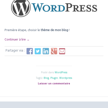
solution plutôt « clé en main » afin d’avoir un résultat rapid
ainsi tombée sur
WordPress
(WP).
Première étape, choisir le
thème de mon blog
!
Continuer à lire
→
Partager via :